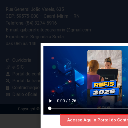
Rua General João Varela, 635
CEP: 59575-000 – Ceará-Mirim – RN
Telefone: (84) 3274-5916
E-mail: gab.prefeitocearamirim@gmail.com
Expediente: Segunda à Sexta
das 08h às 14h
Ouvidoria
e-SIC
Portal do contribuinte
Portal da transparência
Contracheque online
Diário oficial
Copyright © 2024 Criado com
pela Renovar Web
Acesse Aqui o Portal do Contr