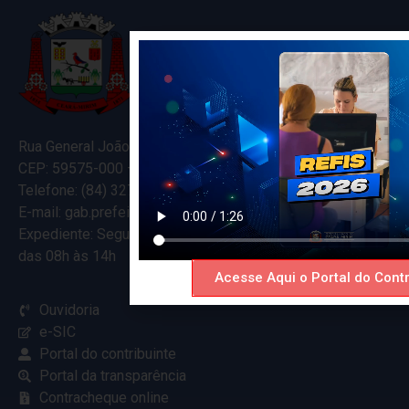
Rua General João Varela, 635
CEP: 59575-000 – Ceará-Mirim – RN
Telefone: (84) 3274-5916
E-mail: gab.prefeitocearamirim@gmail.com
Expediente: Segunda à Sexta
das 08h às 14h
Acesse Aqui o Portal do Contr
Ouvidoria
e-SIC
Portal do contribuinte
Portal da transparência
Contracheque online