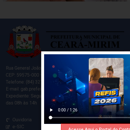
Rua General João Varela, 635
CEP: 59575-000 – Ceará-Mirim – RN
Telefone: (84) 3274-5916
E-mail: gab.prefeitocearamirim@gmail.com
Expediente: Segunda à Sexta
das 08h às 14h
Ouvidoria
e-SIC
Acesse Aqui o Portal do Contr