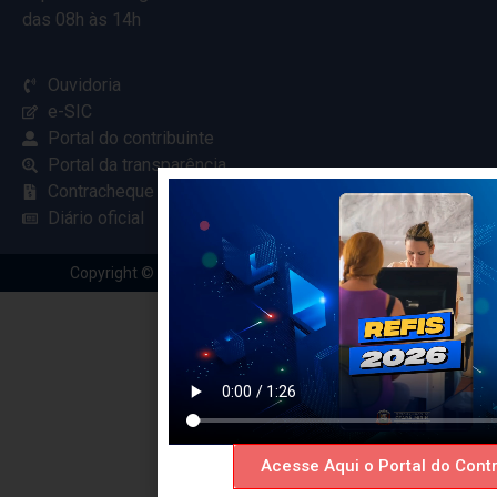
das 08h às 14h
Ouvidoria
e-SIC
Portal do contribuinte
Portal da transparência
Contracheque online
Diário oficial
Copyright © 2024 Criado com
pela Renovar Web
Acesse Aqui o Portal do Contr