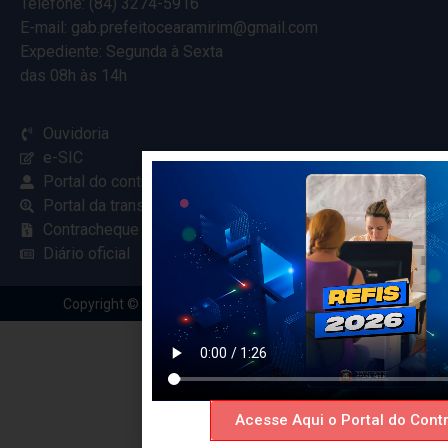
Telefone: (84) 3274-5916
E-mail: gab.prefeitocearamirim@gmail.com
Expediente: Segunda à Sexta
das 08h às 14h
Ouvidoria
e-SIC
Portal do contribuinte
Portal da transparência
Contracheque online
Diário oficial
Copyright © 2024 Criado com
pela Renovar Web
Acesse Aqui o Portal do Contr