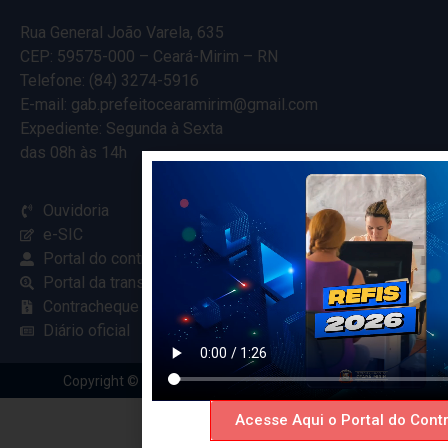
Rua General João Varela, 635
CEP: 59575-000 – Ceará-Mirim – RN
Telefone: (84) 3274-5916
E-mail: gab.prefeitocearamirim@gmail.com
Expediente: Segunda à Sexta
das 08h às 14h
Ouvidoria
e-SIC
Portal do contribuinte
Portal da transparência
Contracheque online
Diário oficial
Copyright © 2024 Criado com
pela Renovar Web
Acesse Aqui o Portal do Contr