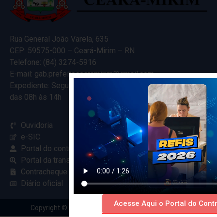
Rua General João Varela, 635
CEP: 59575-000 – Ceará-Mirim – RN
Telefone: (84) 3274-5916
E-mail: gab.prefeitocearamirim@gmail.com
Expediente: Segunda à Sexta
das 08h às 14h
Ouvidoria
e-SIC
Portal do contribuinte
Portal da transparência
Contracheque online
Diário oficial
Acesse Aqui o Portal do Contr
Copyright © 2024 Criado com
pela Renovar Web