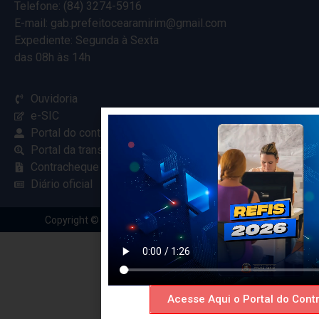
Telefone: (84) 3274-5916
E-mail: gab.prefeitocearamirim@gmail.com
Expediente: Segunda à Sexta
das 08h às 14h
Ouvidoria
e-SIC
Portal do contribuinte
Portal da transparência
Contracheque online
Diário oficial
Copyright © 2024 Criado com
pela Renovar Web
Acesse Aqui o Portal do Contr