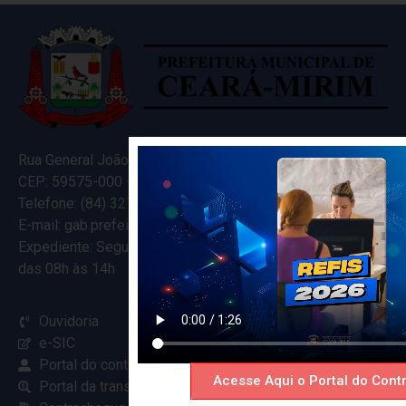
Rua General João Varela, 635
CEP: 59575-000 – Ceará-Mirim – RN
Telefone: (84) 3274-5916
E-mail: gab.prefeitocearamirim@gmail.com
Expediente: Segunda à Sexta
das 08h às 14h
Ouvidoria
e-SIC
Portal do contribuinte
Acesse Aqui o Portal do Contr
Portal da transparência