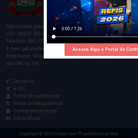
Rua General João Varela, 635
CEP: 59575-000 – Ceará-Mirim – RN
Telefone: (84) 3274-5916
E-mail: gab.prefeitocearamirim@gmail.com
Acesse Aqui o Portal do Contr
Expediente: Segunda à Sexta
das 08h às 14h
Ouvidoria
e-SIC
Portal do contribuinte
Portal da transparência
Contracheque online
Diário oficial
Copyright © 2024 Criado com
pela Renovar Web