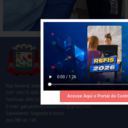
Rua General João Varela, 635
CEP: 59575-000 – Ceará-Mirim – RN
Acesse Aqui o Portal do Contr
Telefone: (84) 3274-5916
E-mail: gab.prefeitocearamirim@gmail.com
Expediente: Segunda à Sexta
das 08h às 14h