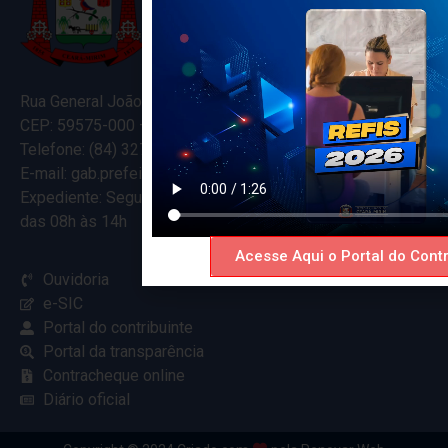
Rua General João Varela, 635
CEP: 59575-000 – Ceará-Mirim – RN
Telefone: (84) 3274-5916
E-mail: gab.prefeitocearamirim@gmail.com
Expediente: Segunda à Sexta
das 08h às 14h
Acesse Aqui o Portal do Contr
Ouvidoria
e-SIC
Portal do contribuinte
Portal da transparência
Contracheque online
Diário oficial