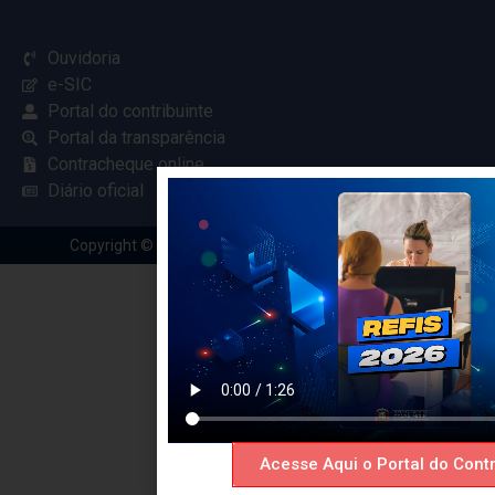
Ouvidoria
e-SIC
Portal do contribuinte
Portal da transparência
Contracheque online
Diário oficial
Copyright © 2024 Criado com
pela Renovar Web
Acesse Aqui o Portal do Contr