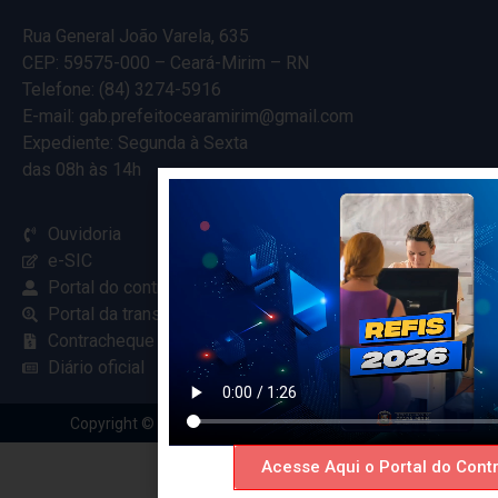
Rua General João Varela, 635
CEP: 59575-000 – Ceará-Mirim – RN
Telefone: (84) 3274-5916
E-mail: gab.prefeitocearamirim@gmail.com
Expediente: Segunda à Sexta
das 08h às 14h
Ouvidoria
e-SIC
Portal do contribuinte
Portal da transparência
Contracheque online
Diário oficial
Copyright © 2024 Criado com
pela Renovar Web
Acesse Aqui o Portal do Contr