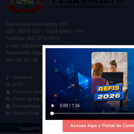
Rua General João Varela, 635
CEP: 59575-000 – Ceará-Mirim – RN
Telefone: (84) 3274-5916
E-mail: gab.prefeitocearamirim@gmail.com
Expediente: Segunda à Sexta
das 08h às 14h
Ouvidoria
e-SIC
Portal do contribuinte
Portal da transparência
Contracheque online
Diário oficial
Acesse Aqui o Portal do Contr
Copyright © 2024 Criado com
pela Renovar Web