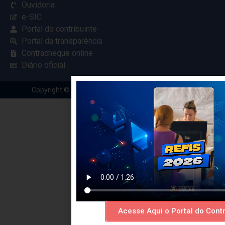
Ouvidoria
e-SIC
Portal do contribuinte
Portal da transparência
Contracheque online
Diário oficial
Copyright © 2024 Criado com
pela Renovar Web
Acesse Aqui o Portal do Contr