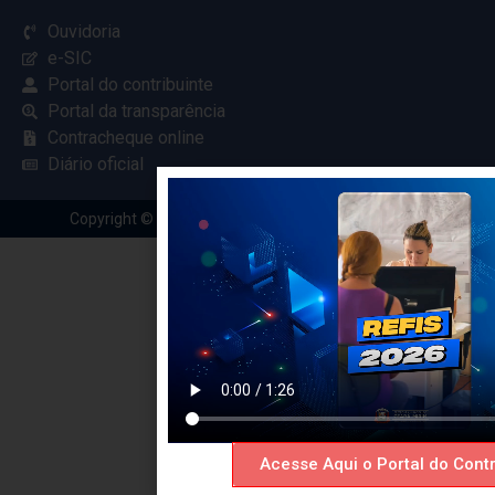
Ouvidoria
e-SIC
Portal do contribuinte
Portal da transparência
Contracheque online
Diário oficial
Copyright © 2024 Criado com
pela Renovar Web
Acesse Aqui o Portal do Contr