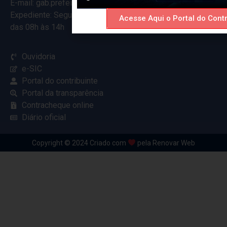
E-mail: gab.prefeitocearamirim@gmail.com
Expediente: Segunda à Sexta
Acesse Aqui o Portal do Contr
das 08h às 14h
Ouvidoria
e-SIC
Portal do contribuinte
Portal da transparência
Contracheque online
Diário oficial
Copyright © 2024 Criado com
pela Renovar Web