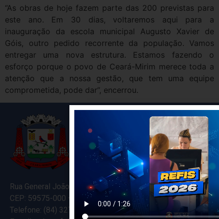
“As obras de hoje fazem parte das 200 previstas para
este ano. Em 30 dias, voltaremos aqui para a
inauguração da escola municipal Augusto Xavier de
Góis, outro pedido recorrente da população. Vamos
entregar uma nova estrutura. Estamos fazendo o
esforço porque o povo de Ceará-Mirim merece toda a
atenção que a nossa gestão, que tem uma equipe
comprometida, pode dar”, encerrou.
Rua General João Varela, 635
CEP: 59575-000 – Ceará-Mirim – RN
Telefone: (84) 3274-5916