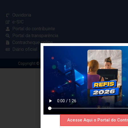
Ouvidoria
e-SIC
Portal do contribuinte
Portal da transparência
Contracheque online
Diário oficial
Copyright © 2024 Criado com
pela Renovar Web
Acesse Aqui o Portal do Contr