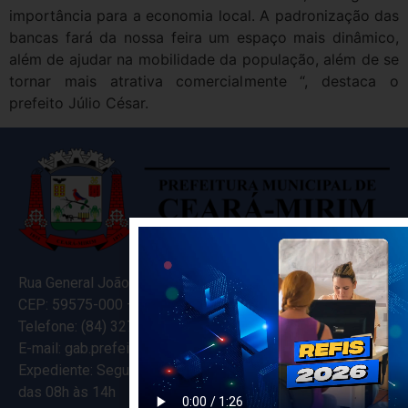
importância para a economia local. A padronização das
bancas fará da nossa feira um espaço mais dinâmico,
além de ajudar na mobilidade da população, além de se
tornar mais atrativa comercialmente “, destaca o
prefeito Júlio César.
Rua General João Varela, 635
CEP: 59575-000 – Ceará-Mirim – RN
Telefone: (84) 3274-5916
E-mail: gab.prefeitocearamirim@gmail.com
Expediente: Segunda à Sexta
das 08h às 14h