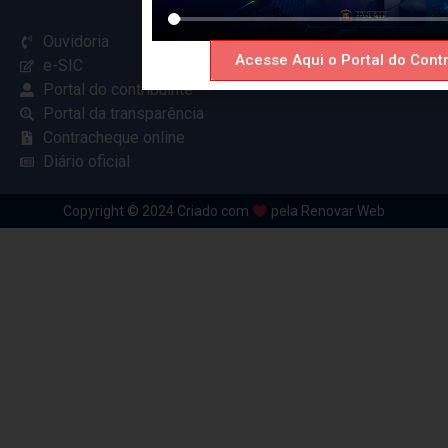
Ouvidoria
Acesse Aqui o Portal do Contr
e-SIC
Portal do contribuinte
Portal da transparência
Contracheque online
Diário oficial
Copyright © 2024 Criado com
pela Renovar Web