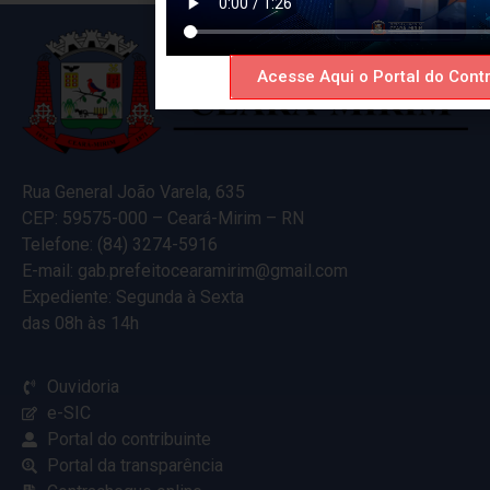
Acesse Aqui o Portal do Contr
Rua General João Varela, 635
CEP: 59575-000 – Ceará-Mirim – RN
Telefone: (84) 3274-5916
E-mail: gab.prefeitocearamirim@gmail.com
Expediente: Segunda à Sexta
das 08h às 14h
Ouvidoria
e-SIC
Portal do contribuinte
Portal da transparência