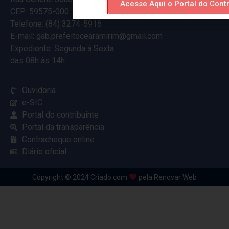
Acesse Aqui o Portal do Contr
CEP: 59575-000 – Ceará-Mirim – RN
Telefone: (84) 3274-5916
E-mail: gab.prefeitocearamirim@gmail.com
Expediente: Segunda à Sexta
das 08h às 14h
Ouvidoria
e-SIC
Portal do contribuinte
Portal da transparência
Contracheque online
Diário oficial
Copyright © 2024 Criado com
pela Renovar Web