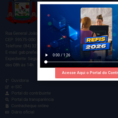
Rua General João Varela, 635
CEP: 59575-000 – Ceará-Mirim – RN
Telefone: (84) 3274-5916
E-mail: gab.prefeitocearamirim@gmail.com
Expediente: Segunda à Sexta
das 08h às 14h
Acesse Aqui o Portal do Contr
Ouvidoria
e-SIC
Portal do contribuinte
Portal da transparência
Contracheque online
Diário oficial