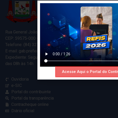
Rua General João Varela, 635
CEP: 59575-000 – Ceará-Mirim – RN
Telefone: (84) 3274-5916
E-mail: gab.prefeitocearamirim@gmail.com
Expediente: Segunda à Sexta
das 08h às 14h
Acesse Aqui o Portal do Contr
Ouvidoria
e-SIC
Portal do contribuinte
Portal da transparência
Contracheque online
Diário oficial