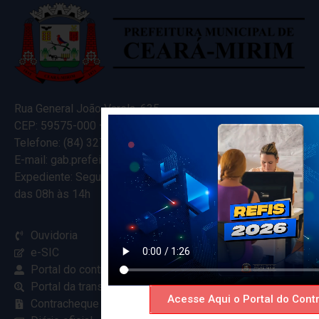
Rua General João Varela, 635
CEP: 59575-000 – Ceará-Mirim – RN
Telefone: (84) 3274-5916
E-mail: gab.prefeitocearamirim@gmail.com
Expediente: Segunda à Sexta
das 08h às 14h
Ouvidoria
e-SIC
Portal do contribuinte
Portal da transparência
Acesse Aqui o Portal do Contr
Contracheque online