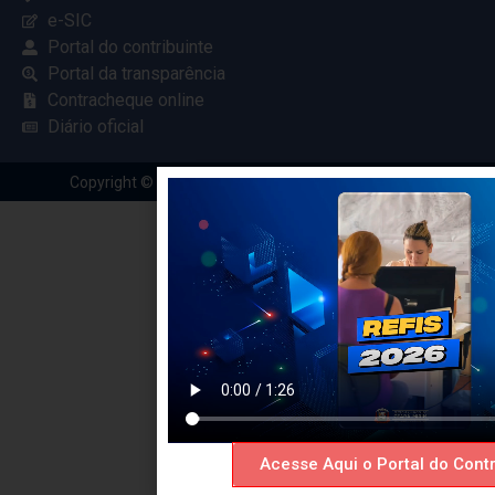
e-SIC
Portal do contribuinte
Portal da transparência
Contracheque online
Diário oficial
Copyright © 2024 Criado com
pela Renovar Web
Acesse Aqui o Portal do Contr