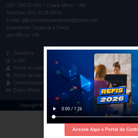
CEP: 59575-000 – Ceará-Mirim – RN
Telefone: (84) 3274-5916
E-mail: gab.prefeitocearamirim@gmail.com
Expediente: Segunda à Sexta
das 08h às 14h
Ouvidoria
e-SIC
Portal do contribuinte
Portal da transparência
Contracheque online
Diário oficial
Copyright © 2024 Criado com
pela Renovar Web
Acesse Aqui o Portal do Contr