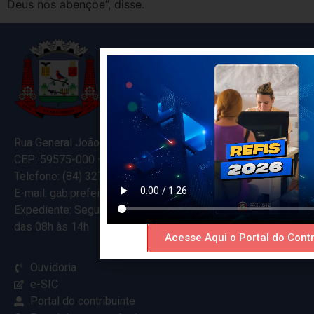
Deus nos abençoe”, disse.
Rua General João Varela, 635
CEP: 59575-000 – Ceará-Mirim – RN
Telefone: (84) 3274-5916
E-mail: gab.prefeitocearamirim@gmail.com
Expediente: Segunda à Sexta
das 08h às 14h
Acesse Aqui o Portal do Contr
Ouvidoria
e-SIC
Portal do contribuinte