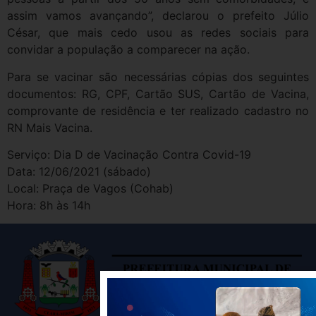
assim vamos avançando”, declarou o prefeito Júlio
César, que mais cedo usou as redes sociais para
convidar a população a comparecer na ação.
Para se vacinar são necessárias cópias dos seguintes
documentos: RG, CPF, Cartão SUS, Cartão de Vacina,
comprovante de residência e ter realizado cadastro no
RN Mais Vacina.
Serviço: Dia D de Vacinação Contra Covid-19
Data: 12/06/2021 (sábado)
Local: Praça de Vagos (Cohab)
Hora: 8h às 14h