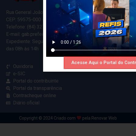
Rua General João Varela, 635
CEP: 59575-000 – Ceará-Mirim – RN
Telefone: (84) 3274-5916
E-mail: gab.prefeitocearamirim@gmail.com
Expediente: Segunda à Sexta
das 08h às 14h
Acesse Aqui o Portal do Contr
Ouvidoria
e-SIC
Portal do contribuinte
Portal da transparência
Contracheque online
Diário oficial
Copyright © 2024 Criado com
pela Renovar Web