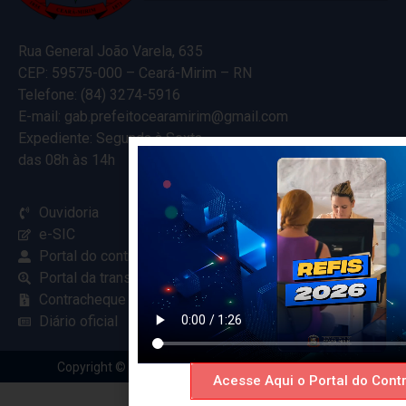
Rua General João Varela, 635
CEP: 59575-000 – Ceará-Mirim – RN
Telefone: (84) 3274-5916
E-mail: gab.prefeitocearamirim@gmail.com
Expediente: Segunda à Sexta
das 08h às 14h
Ouvidoria
e-SIC
Portal do contribuinte
Portal da transparência
Contracheque online
Diário oficial
Copyright © 2024 Criado com
pela Renovar Web
Acesse Aqui o Portal do Contr