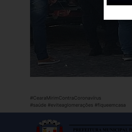
#CearaMirimContraCoronavírus
#saúde #eviteaglomerações #fiqueemcasa