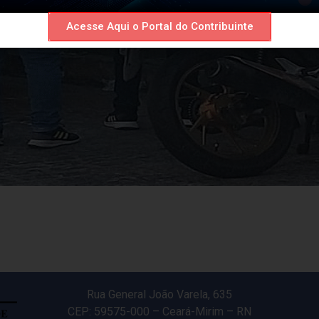
Acesse Aqui o Portal do Contribuinte
Rua General João Varela, 635
CEP: 59575-000 – Ceará-Mirim – RN