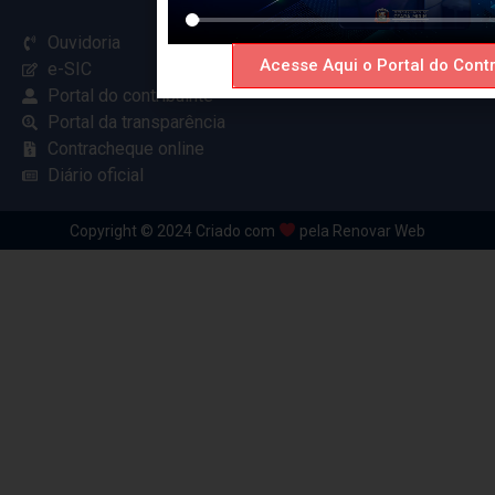
Ouvidoria
Acesse Aqui o Portal do Contr
e-SIC
Portal do contribuinte
Portal da transparência
Contracheque online
Diário oficial
Copyright © 2024 Criado com
pela Renovar Web