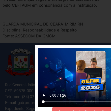
pelo CEFTAGM em consonância com a Instituição.
GUARDA MUNICIPAL DE CEARÁ-MIRIM RN
Disciplina, Responsabilidade e Respeito
Fonte: ASSECOM DA GMCM
Rua General João Varela, 635
CEP: 59575-000 – Ceará-Mirim – RN
Telefone: (84) 3274-5916
E-mail: gab.prefeitocearamirim@gmail.com
Expediente: Segunda à Sexta