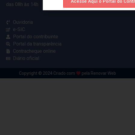
Acesse Aqui o Portal do Contr
das 08h às 14h
Ouvidoria
e-SIC
Portal do contribuinte
Portal da transparência
Contracheque online
Diário oficial
Copyright © 2024 Criado com
pela Renovar Web