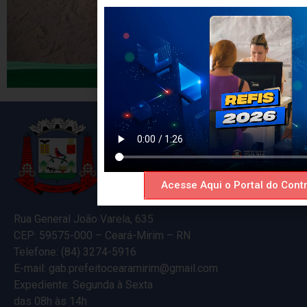
Acesse Aqui o Portal do Contr
Rua General João Varela, 635
CEP: 59575-000 – Ceará-Mirim – RN
Telefone: (84) 3274-5916
E-mail: gab.prefeitocearamirim@gmail.com
Expediente: Segunda à Sexta
das 08h às 14h