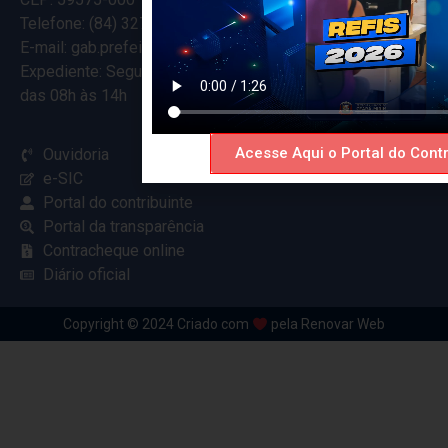
Telefone: (84) 3274-5916
E-mail: gab.prefeitocearamirim@gmail.com
Expediente: Segunda à Sexta
das 08h às 14h
Acesse Aqui o Portal do Contr
Ouvidoria
e-SIC
Portal do contribuinte
Portal da transparência
Contracheque online
Diário oficial
Copyright © 2024 Criado com
pela Renovar Web