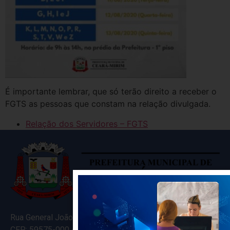
É importante lembrar, que só terão direito a receber o
FGTS as pessoas que constam na relação divulgada.
Relação dos Servidores – FGTS
Rua General João Varela, 635
CEP: 59575-000 – Ceará-Mirim – RN