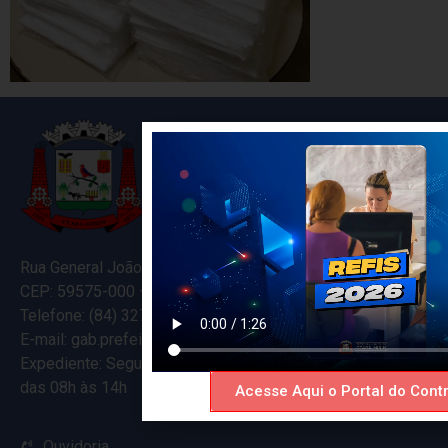
Rua General João Varela, 635
CEP: 59575-000 – Ceará-Mirim – RN
Telefone: (84) 3274-5916
E-mail: gab.prefeitocearamirim@gmail.com
Expediente: Segunda à Sexta
das 08h às 14h
Acesse Aqui o Portal do Contr
Ouvidoria