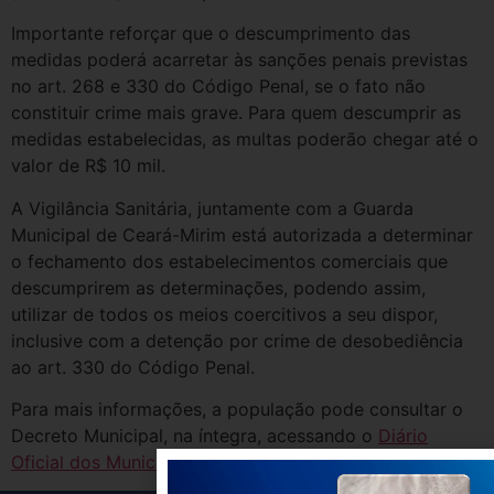
Importante reforçar que o descumprimento das
medidas poderá acarretar às sanções penais previstas
no art. 268 e 330 do Código Penal, se o fato não
constituir crime mais grave. Para quem descumprir as
medidas estabelecidas, as multas poderão chegar até o
valor de R$ 10 mil.
A Vigilância Sanitária, juntamente com a Guarda
Municipal de Ceará-Mirim está autorizada a determinar
o fechamento dos estabelecimentos comerciais que
descumprirem as determinações, podendo assim,
utilizar de todos os meios coercitivos a seu dispor,
inclusive com a detenção por crime de desobediência
ao art. 330 do Código Penal.
Para mais informações, a população pode consultar o
Decreto Municipal, na íntegra, acessando o
Diário
Oficial dos Municípios do Rio Grande do Norte.