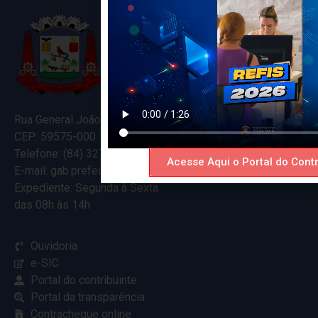
Rua General João Varela, 635
CEP: 59575-000 – Ceará-Mirim – RN
Telefone: (84) 3274-5916
Acesse Aqui o Portal do Contr
E-mail: gab.prefeitocearamirim@gmail.com
Expediente: Segunda à Sexta
das 08h às 14h
Ouvidoria
e-SIC
Portal do contribuinte
Portal da transparência
Contracheque online