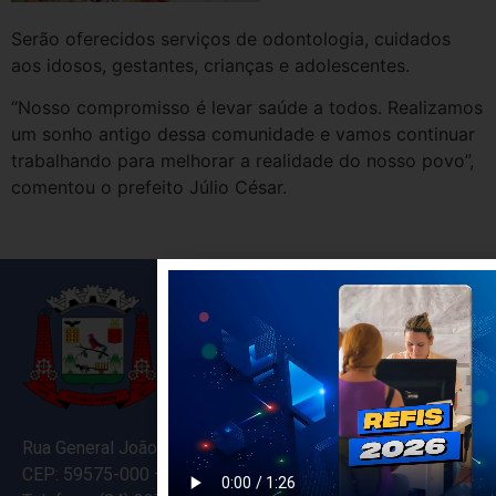
Serão oferecidos serviços de odontologia, cuidados
aos idosos, gestantes, crianças e adolescentes.
“Nosso compromisso é levar saúde a todos. Realizamos
um sonho antigo dessa comunidade e vamos continuar
trabalhando para melhorar a realidade do nosso povo”,
comentou o prefeito Júlio César.
Rua General João Varela, 635
CEP: 59575-000 – Ceará-Mirim – RN