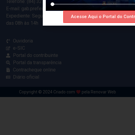
Telefone: (84) 3274-5916
E-mail: gab.prefeitocearamirim@gmail.com
Expediente: Segunda à Sexta
Acesse Aqui o Portal do Contr
das 08h às 14h
Ouvidoria
e-SIC
Portal do contribuinte
Portal da transparência
Contracheque online
Diário oficial
Copyright © 2024 Criado com
pela Renovar Web