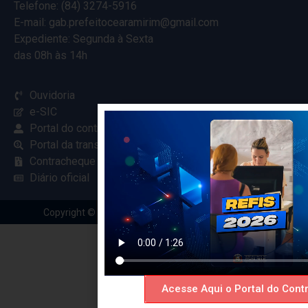
Telefone: (84) 3274-5916
E-mail: gab.prefeitocearamirim@gmail.com
Expediente: Segunda à Sexta
das 08h às 14h
Ouvidoria
e-SIC
Portal do contribuinte
Portal da transparência
Contracheque online
Diário oficial
Copyright © 2024 Criado com
pela Renovar Web
Acesse Aqui o Portal do Contr