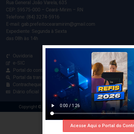
Rua General João Varela, 635
CEP: 59575-000 – Ceará-Mirim – RN
Telefone: (84) 3274-5916
E-mail: gab.prefeitocearamirim@gmail.com
Expediente: Segunda à Sexta
das 08h às 14h
Ouvidoria
e-SIC
Portal do contribuinte
Portal da transparência
Contracheque online
Diário oficial
Copyright © 2024 Criado com
pela Renovar Web
Acesse Aqui o Portal do Contr