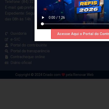
Telefone: (84) 3274-5916
E-mail: gab.prefeitocearamirim@gmail.com
Expediente: Segunda à Sexta
das 08h às 14h
Ouvidoria
Acesse Aqui o Portal do Contr
e-SIC
Portal do contribuinte
Portal da transparência
Contracheque online
Diário oficial
Copyright © 2024 Criado com
pela Renovar Web