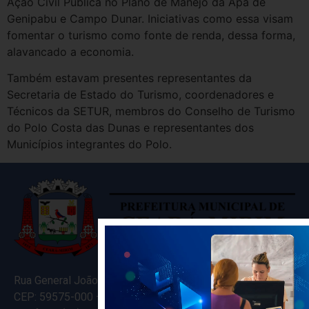
Ação Civil Pública no Plano de Manejo da Apa de
Genipabu e Campo Dunar. Iniciativas como essa visam
fomentar o turismo como fonte de renda, dessa forma,
alavancado a economia.
Também estavam presentes representantes da
Secretaria de Estado do Turismo, coordenadores e
Técnicos da SETUR, membros do Conselho de Turismo
do Polo Costa das Dunas e representantes dos
Municípios integrantes do Polo.
Rua General João Varela, 635
CEP: 59575-000 – Ceará-Mirim – RN