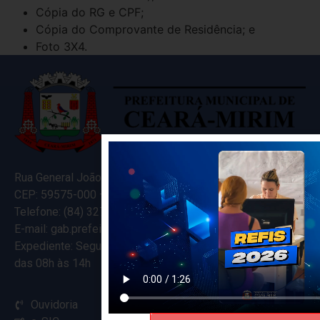
Cópia do RG e CPF;
Cópia do Comprovante de Residência; e
Foto 3X4.
Rua General João Varela, 635
CEP: 59575-000 – Ceará-Mirim – RN
Telefone: (84) 3274-5916
E-mail: gab.prefeitocearamirim@gmail.com
Expediente: Segunda à Sexta
das 08h às 14h
Ouvidoria