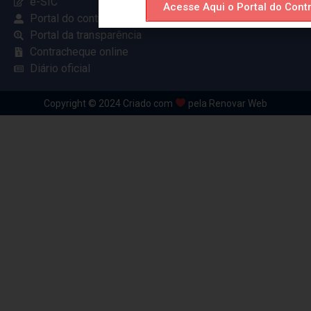
e-SIC
Acesse Aqui o Portal do Contr
Portal do contribuinte
Portal da transparência
Contracheque online
Diário oficial
Copyright © 2024 Criado com
pela Renovar Web