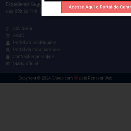
Expediente: Segunda à Sexta
Acesse Aqui o Portal do Contr
das 08h às 14h
Ouvidoria
e-SIC
Portal do contribuinte
Portal da transparência
Contracheque online
Diário oficial
Copyright © 2024 Criado com
pela Renovar Web