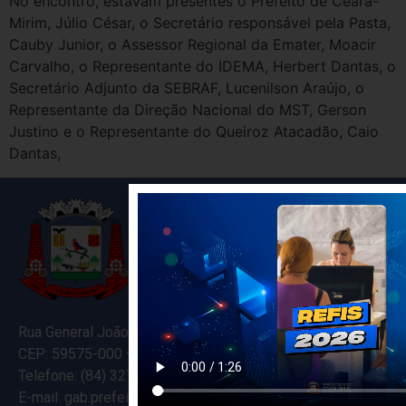
No encontro, estavam presentes o Prefeito de Ceará-
Mirim, Júlio César, o Secretário responsável pela Pasta,
Cauby Junior, o Assessor Regional da Emater, Moacir
Carvalho, o Representante do IDEMA, Herbert Dantas, o
Secretário Adjunto da SEBRAF, Lucenilson Araújo, o
Representante da Direção Nacional do MST, Gerson
Justino e o Representante do Queiroz Atacadão, Caio
Dantas,
Rua General João Varela, 635
CEP: 59575-000 – Ceará-Mirim – RN
Telefone: (84) 3274-5916
E-mail: gab.prefeitocearamirim@gmail.com