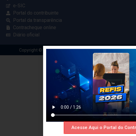
e-SIC
Portal do contribuinte
Portal da transparência
Contracheque online
Diário oficial
Copyright © 2024 Criado com
pela Renovar Web
Acesse Aqui o Portal do Contr