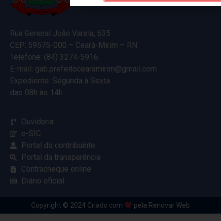
Rua General João Varela, 635
CEP: 59575-000 – Ceará-Mirim – RN
Telefone: (84) 3274-5916
E-mail: gab.prefeitocearamirim@gmail.com
Expediente: Segunda à Sexta
das 08h às 14h
Ouvidoria
e-SIC
Portal do contribuinte
Portal da transparência
Contracheque online
Diário oficial
Copyright © 2024 Criado com
pela Renovar Web