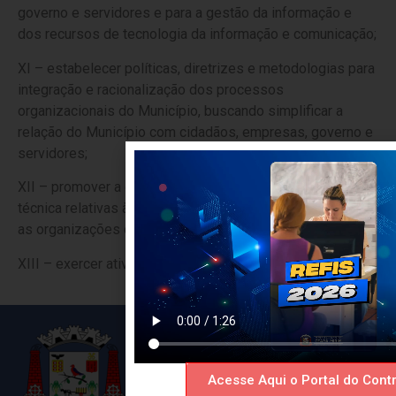
governo e servidores e para a gestão da informação e
dos recursos de tecnologia da informação e comunicação;
XI – estabelecer políticas, diretrizes e metodologias para
integração e racionalização dos processos
organizacionais do Município, buscando simplificar a
relação do Município com cidadãos, empresas, governo e
servidores;
XII – promover a orientação normativa e a supervisão
técnica relativas às parcerias entre o Poder Executivo e
as organizações da sociedade civil; e
XIII – exercer atividades correlatas.
Acesse Aqui o Portal do Contr