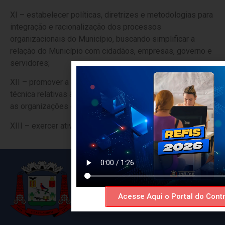
XI – estabelecer políticas, diretrizes e metodologias para
integração e racionalização dos processos
organizacionais do Município, buscando simplificar a
relação do Município com cidadãos, empresas, governo e
servidores;
XII – promover a orientação normativa e a supervisão
técnica relativas às parcerias entre o Poder Executivo e
as organizações da sociedade civil; e
XIII – exercer atividades correlatas.
Acesse Aqui o Portal do Contr