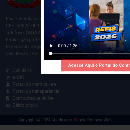
Rua General João Varela, 635
CEP: 59575-000 – Ceará-Mirim – RN
Telefone: (84) 3274-5916
E-mail: gab.prefeitocearamirim@gmail.com
Expediente: Segunda à Sexta
das 08h às 14h
Acesse Aqui o Portal do Contr
Ouvidoria
e-SIC
Portal do contribuinte
Portal da transparência
Contracheque online
Diário oficial
Copyright © 2024 Criado com
pela Renovar Web