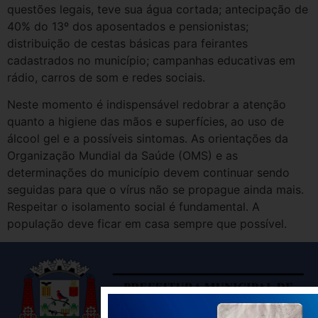
questões legais, teve sua água cortada; antecipação de
40% do 13º dos aposentados e pensionistas;
distribuição de cestas básicas para feirantes
cadastrados no município; campanhas educativas em
rádio, carros de som e redes sociais.
Neste momento é indispensável redobrar a atenção
quanto a higiene das mãos e superfícies, ao uso de
álcool gel e a possíveis sintomas. As orientações da
Organização Mundial da Saúde (OMS) e as
determinações do município devem continuar sendo
seguidas para que o vírus não se propague ainda mais.
Respeitar o isolamento social é fundamental. A
população deve ficar em casa sempre que possível.